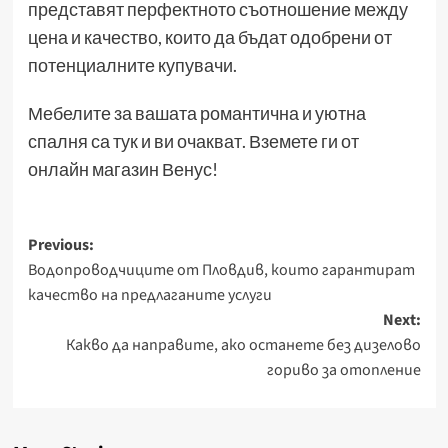
представят перфектното съотношение между
цена и качество, които да бъдат одобрени от
потенциалните купувачи.
Мебелите за вашата романтична и уютна
спалня са тук и ви очакват. Вземете ги от
онлайн магазин Венус!
Post
Previous:
Водопроводчиците от Пловдив, които гарантират
navigation
качество на предлаганите услуги
Next:
Какво да направите, ако останете без дизелово
гориво за отопление