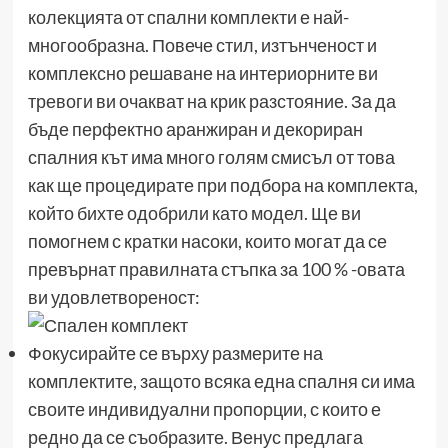
колекцията от спални комплекти е най-
многообразна. Повече стил, изтънченост и
комплексно решаване на интериорните ви
тревоги ви очакват на крик разстояние. За да
бъде перфектно аранжиран и декориран
спалния кът има много голям смисъл от това
как ще процедирате при подбора на комплекта,
който бихте одобрили като модел. Ще ви
помогнем с кратки насоки, които могат да се
превърнат правилната стъпка за 100 % -овата
ви удовлетвореност:
Фокусирайте се върху размерите на
комплектите, защото всяка една спалня си има
своите индивидуални пропорции, с които е
редно да се съобразите. Венус предлага