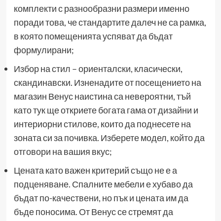
комплекти с разнообразни размери именно
поради това, че стандартите далеч не са рамка,
в която помещенията успяват да бъдат
формулирани;
Избор на стил – ориенталски, класически,
скандинавски. Изненадите от посещението на
магазин Венус наистина са невероятни, тъй
като тук ще откриете богата гама от дизайни и
интериорни стилове, които да поднесете на
зоната си за почивка. Изберете модел, който да
отговори на вашия вкус;
Цената като важен критерий също не е а
подценяване. Спалните мебели е хубаво да
бъдат по-качествени, но пък и цената им да
бъде поносима. От Венус се стремят да