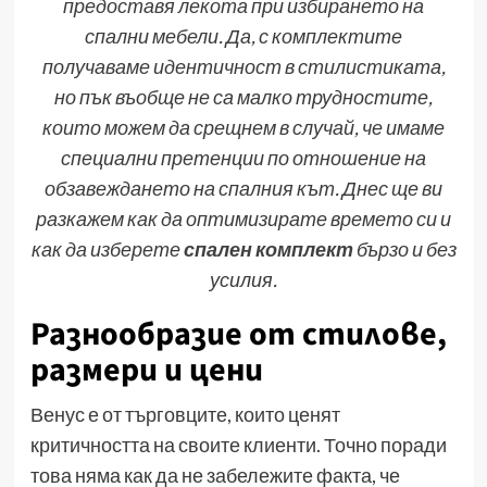
предоставя лекота при избирането на
спални мебели. Да, с комплектите
получаваме идентичност в стилистиката,
но пък въобще не са малко трудностите,
които можем да срещнем в случай, че имаме
специални претенции по отношение на
обзавеждането на спалния кът. Днес ще ви
разкажем как да оптимизирате времето си и
как да изберете
спален комплект
бързо и без
усилия.
Разнообразие от стилове,
размери и цени
Венус е от търговците, които ценят
критичността на своите клиенти. Точно поради
това няма как да не забележите факта, че