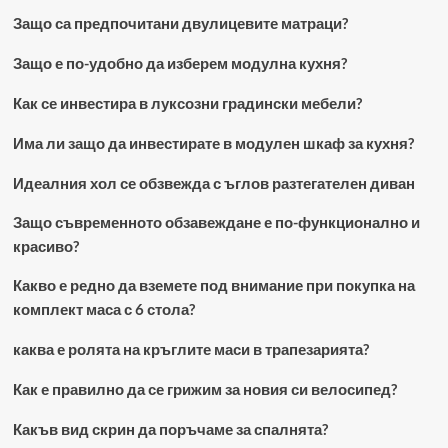
Защо са предпочитани двулицевите матраци?
Защо е по-удобно да изберем модулна кухня?
Как се инвестира в луксозни градински мебели?
Има ли защо да инвестирате в модулен шкаф за кухня?
Идеалния хол се обзвежда с ъглов разтегателен диван
Защо съвременното обзавеждане е по-функционално и
красиво?
Какво е редно да вземете под внимание при покупка на
комплект маса с 6 стола?
каква е ролята на кръглите маси в трапезарията?
Как е правилно да се грижим за новия си велосипед?
Какъв вид скрин да поръчаме за спалнята?