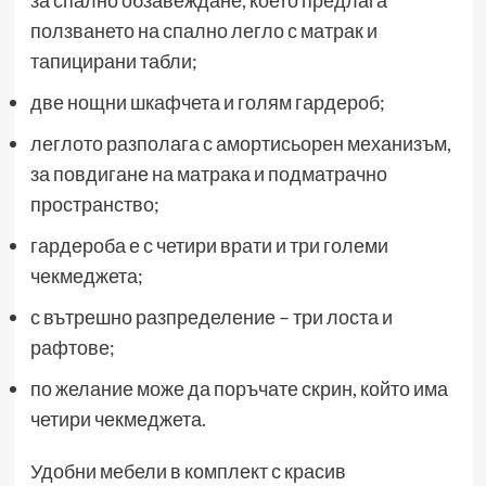
за спално обзавеждане, което предлага
ползването на спално легло с матрак и
тапицирани табли;
две нощни шкафчета и голям гардероб;
леглото разполага с амортисьорен механизъм,
за повдигане на матрака и подматрачно
пространство;
гардероба е с четири врати и три големи
чекмеджета;
с вътрешно разпределение – три лоста и
рафтове;
по желание може да поръчате скрин, който има
четири чекмеджета.
Удобни мебели в комплект с красив