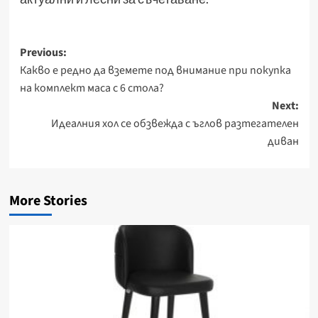
Post
Previous:
Какво е редно да вземете под внимание при покупка
navigation
на комплект маса с 6 стола?
Next:
Идеалния хол се обзвежда с ъглов разтегателен
диван
More Stories