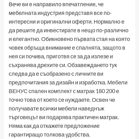
Вече ви е направило впечатление, че
мебелната индустрия представя все по-
интересни и оригинални оферти. Нормално е
да решите да инвестирате в нещо по-различно
и елегантно. Обикновено първата стая на която
човек обръща внимание е спалнята, защото в
нея си почива, приготвя се за да излезе и
съхранява дрехите си. Обзавеждането тук
следва да е съобразено с личните ви
предпочитания за дизайн и изработка.
Мебели
ВЕНУС спален комплект с матрак 180 200
е
точно това от което се нуждаете. Освен че
получавате всички мебели наведнъж
търговецът ви подарява практичен матрак.
Няма как да откажете предложение
гарантиращо толкова удобства.