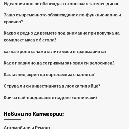
Идеалния хол се обзвежда с ъглов разтегателен диван
Защо съвременното обзавеждане е по-функционално и
красиво?
Какво е редно да вземете под внимание при покупка на
комплект маса с 6 стола?
каква е ролята на кръглите маси в трапезарията?
Как е правилно да се грижим за новия си велосипед?
Какъв вид скрин да поръчаме за спалнята?
Струва ли си инвестицията в люлка тип яйце?
Кои са най-продаваните видове холни маси?
Новини по Категории:
Автомобили и Ремонт