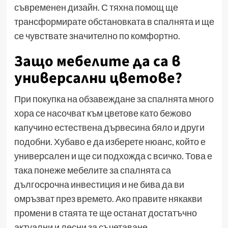
съвременен дизайн. С тяхна помощ ще
трансформирате обстановката в спалнята и ще
се чувствате значително по комфортно.
Защо мебелите да са в
универсални цветове?
При покупка на обзавеждане за спалнята много
хора се насочват към цветове като бежово
капучино естествена дървесина бяло и други
подобни. Хубаво е да изберете нюанс, който е
универсален и ще си подхожда с всичко. Това е
така понеже мебелите за спалнята са
дългосрочна инвестиция и не бива да ви
омръзват през времето. Ако правите някакви
промени в стаята те ще останат достатъчно
актуални и лесни за съчетаване.