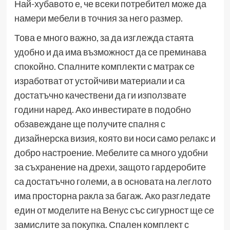
Най-хубавото е, че всеки потребител може да
намери мебели в точния за него размер.
Това е много важно, за да изглежда стаята
удобно и да има възможност да се преминава
спокойно. Спалните комплекти с матрак се
изработват от устойчиви материали и са
достатъчно качествени да ги използвате
години наред. Ако инвестирате в подобно
обзавеждане ще получите спалня с
дизайнерска визия, която ви носи само релакс и
добро настроение. Мебелите са много удобни
за съхранение на дрехи, защото гардеробите
са достатъчно големи, а в основата на леглото
има просторна ракла за багаж. Ако разгледате
един от моделите на Венус със сигурност ще се
замислите за покупка. Спален комплект с